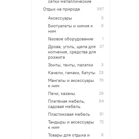
сетки металлические
Отдых на природе
387
Аксессуары
3
Биотуалеты и химия к
8
ним
Газовое оборудование
1
Дрова, уголь, щепа для
27
копчения, средства для
розжига
Зонты, тенты, палатки
3
Качели, гамаки, батуты
23
Мангалы и аксессуары
70
к ним
Печи, казаны
29
Плетёная мебель,
64
садовая мебель
Пластиковая мебель
81
Тандыры и аксессуары
72
к ним
Товары для отдыха и
8