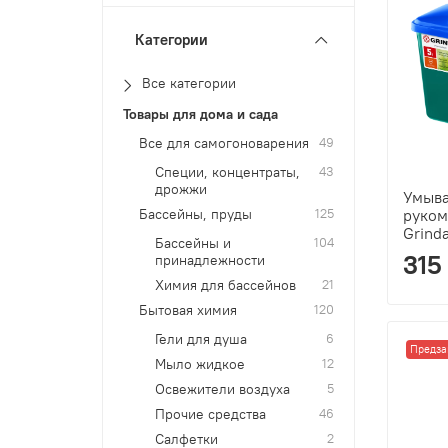
Категории
Все категории
Товары для дома и сада
Все для самогоноварения
49
Специи, концентраты,
43
дрожжи
Умыва
Бассейны, пруды
125
руком
Grind
Бассейны и
104
315
принадлежности
Химия для бассейнов
21
Бытовая химия
120
Гели для душа
6
Предза
Мыло жидкое
12
Освежители воздуха
5
Прочие средства
46
Салфетки
2