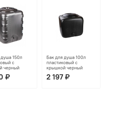
 душа 150л
Бак для душа 100л
ковый с
пластиковый с
й черный
крышкой черный
0 ₽
2 197 ₽