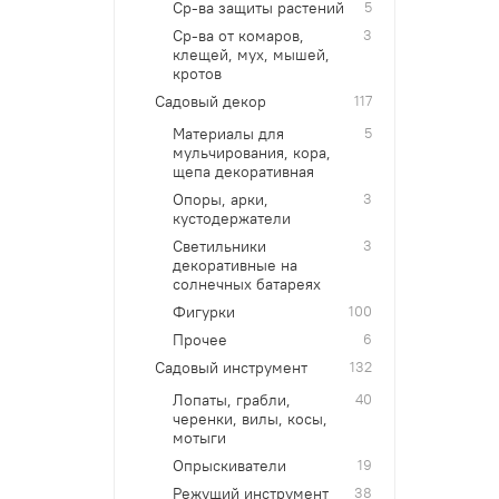
Ср-ва защиты растений
5
Ср-ва от комаров,
3
клещей, мух, мышей,
кротов
Садовый декор
117
Материалы для
5
мульчирования, кора,
щепа декоративная
Опоры, арки,
3
кустодержатели
Светильники
3
декоративные на
солнечных батареях
Фигурки
100
Прочее
6
Садовый инструмент
132
Лопаты, грабли,
40
черенки, вилы, косы,
мотыги
Опрыскиватели
19
Режущий инструмент
38