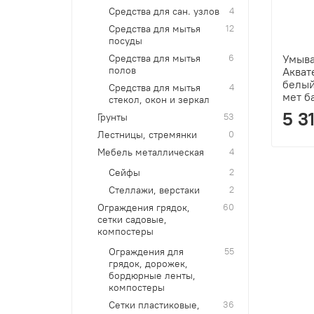
Средства для сан. узлов
4
Средства для мытья
12
посуды
Средства для мытья
6
Умыва
полов
Акват
белый
Средства для мытья
4
мет б
стекол, окон и зеркал
5 3
Грунты
53
Лестницы, стремянки
0
Мебель металлическая
4
Сейфы
2
Стеллажи, верстаки
2
Ограждения грядок,
60
сетки садовые,
компостеры
Ограждения для
55
грядок, дорожек,
бордюрные ленты,
компостеры
Сетки пластиковые,
36