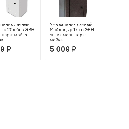
льник дачный
Умывальник дачный
екс 20л без ЭВН
Мойдодыр 17л с ЭВН
 нерж.мойка
антик медь нерж.
ак
мойка
19 ₽
5 009 ₽