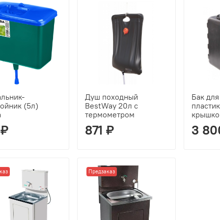
льник-
Душ походный
Бак для
ойник (5л)
BestWay 20л с
пласти
a
термометром
крышко
 ₽
871 ₽
3 80
каз
Предзаказ