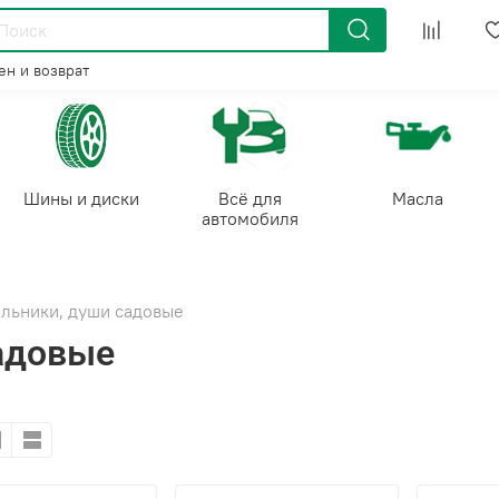
н и возврат
Шины и диски
Всё для
Масла
автомобиля
льники, души садовые
адовые