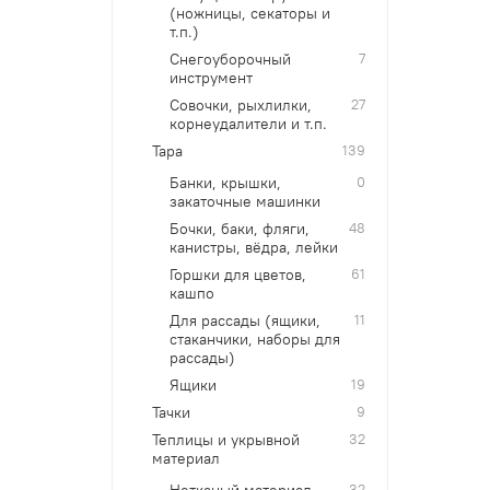
(ножницы, секаторы и
т.п.)
Снегоуборочный
7
инструмент
Совочки, рыхлилки,
27
корнеудалители и т.п.
Тара
139
Банки, крышки,
0
закаточные машинки
Бочки, баки, фляги,
48
канистры, вёдра, лейки
Горшки для цветов,
61
кашпо
Для рассады (ящики,
11
стаканчики, наборы для
рассады)
Ящики
19
Тачки
9
Теплицы и укрывной
32
материал
Нетканый материал
32