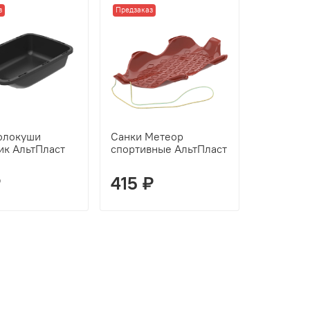
з
Предзаказ
олокуши
Санки Метеор
ик АльтПласт
спортивные АльтПласт
₽
415 ₽