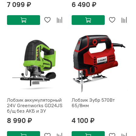
7 099 ₽
6 490 ₽
Лобзик аккумуляторный
Лобзик Зубр 570Вт
24V Greenworks GD24JS
65/8мм
б/щ без АКБ и ЗУ
8 990 ₽
4 100 ₽