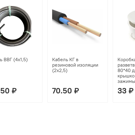
ь ВВГ (4х1,5)
Кабель КГ в
Коробк
резиновой изоляции
развет
(2х2,5)
80*40 д
крышкой
зажимы
.50 ₽
70.50 ₽
33 ₽