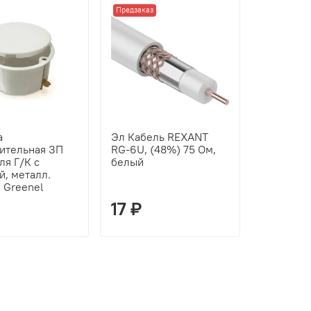
Предзаказ
а
Эл Кабель REXANT
вительная ЗП
RG-6U, (48%) 75 Ом,
ля Г/К с
белый
, металл.
 Greenel
17 ₽