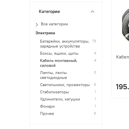
Категории
Все категории
Электрика
Батарейки, аккумуляторы,
73
зарядные устройства
Боксы, ящики, щиты
4
Кабел
Кабель монтажный,
4
силовой
Лампы, ленты
0
светодиодные
Светильники, прожекторы
6
195
Стабилизаторы
1
Удлинители, катушки
1
Фонари
1
Прочее
6