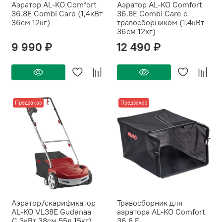
Аэратор AL-KO Comfort
Аэратор AL-KO Comfort
36.8Е Combi Care (1,4кВт
36.8Е Combi Care с
36см 12кг)
травосборником (1,4кВт
36см 12кг)
9 990 ₽
12 490 ₽
Предзаказ
Предзаказ
Аэратор/скарификатор
Травосборник для
AL-KO VL38E Gudenaa
аэратора AL-KO Comfort
(1,3кВт 38см 55л 15кг)
36.8 E