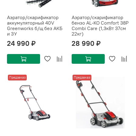
Аэратор/скарификатор
Аэратор/скарификатор
аккумуляторный 40V
бензо AL-KO Comfort 38P
Greenworks б/щ без АКБ
Combi Care (1,3кВт 37см
и ЗУ
22кг)
24 990 ₽
28 990 ₽
Предзаказ
Предзаказ