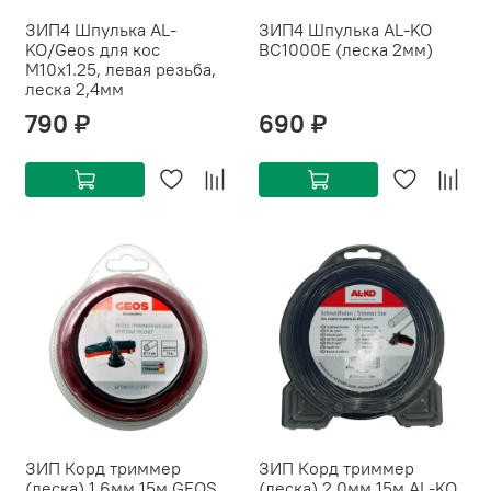
ЗИП4 Шпулька AL-
ЗИП4 Шпулька AL-KO
KO/Geos для кос
ВС1000Е (леска 2мм)
M10х1.25, левая резьба,
леска 2,4мм
790 ₽
690 ₽
ЗИП Корд триммер
ЗИП Корд триммер
(леска) 1,6мм 15м GEOS
(леска) 2,0мм 15м AL-KO