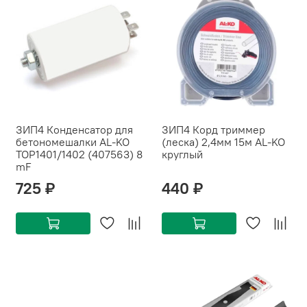
ЗИП4 Конденсатор для
ЗИП4 Корд триммер
бетономешалки AL-KO
(леска) 2,4мм 15м AL-KO
TOP1401/1402 (407563) 8
круглый
mF
725 ₽
440 ₽