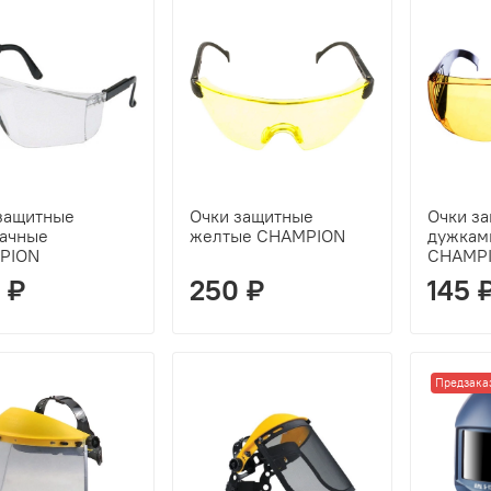
защитные
Очки защитные
Очки з
ачные
желтые CHAMPION
дужкам
PION
CHAMP
 ₽
250 ₽
145 
Предзака