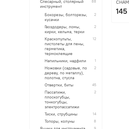
Слесарный, столярный
88
CHAM
инструмент
145
Бокорезы, болторезы,
2
кусачки
Гвоздодеры, ломы,
2
кирки, кельма, терки
Краскопульты,
12
пистолеты для пены,
герметика,
термоклеящие
Напильники, надфили
1
Ножовки (садовые, по
2
дереву, по металлу),
полотна, стусла
Отвертки, биты
45
Пассатижи,
2
плоскогубцы,
тонкогубцы,
электропассатижи
Тиски, струбцины
14
Топоры, колуны
8
Ящики для инструмента,
9