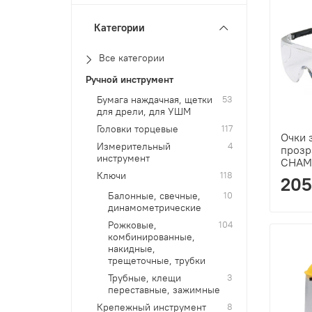
Категории
Все категории
Ручной инструмент
Бумага наждачная, щетки
53
для дрели, для УШМ
Головки торцевые
117
Очки 
Измерительный
4
прозр
инструмент
CHAM
Ключи
118
205
Балонные, свечные,
10
динамометрические
Рожковые,
104
комбинированные,
накидные,
трещеточные, трубки
Трубные, клещи
3
переставные, зажимные
Крепежный инструмент
8