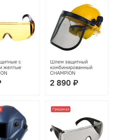
ащитные с
Шлем защитный
и желтые
комбинированный
ION
CHAMPION
₽
2 890 ₽
з
Предзаказ