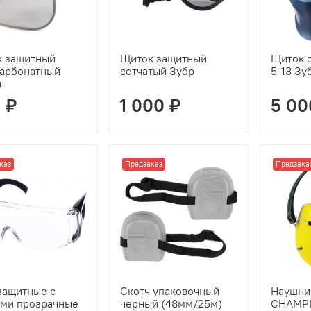
 защитный
Щиток защитный
Щиток 
арбонатный
сетчатый Зубр
5-13 Зу
н
 ₽
1 000 ₽
5 00
каз
Предзаказ
Предзака
защитные с
Скотч упаковочный
Наушни
ми прозрачные
черный (48мм/25м)
CHAMP