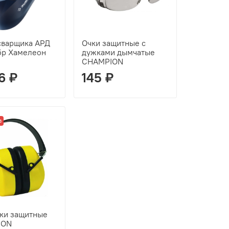
сварщика АРД
Очки защитные с
бр Хамелеон
дужками дымчатые
CHAMPION
6 ₽
145 ₽
з
ки защитные
ION