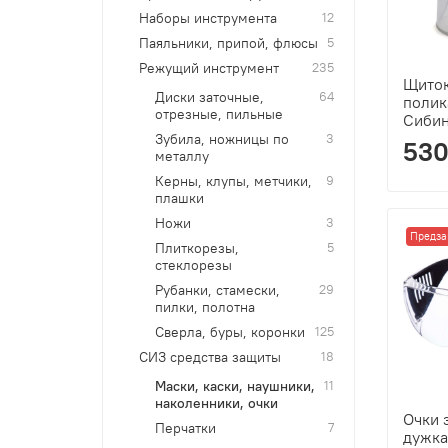
Наборы инструмента
12
Паяльники, припой, флюсы
5
Режущий инструмент
235
Щиток
Диски заточные,
64
полик
отрезные, пильные
Сиби
Зубила, ножницы по
3
530
металлу
Керны, клупы, метчики,
9
плашки
Ножи
3
Предза
Плиткорезы,
5
стеклорезы
Рубанки, стамески,
29
пилки, полотна
Сверла, буры, коронки
125
СИЗ средства защиты
18
Маски, каски, наушники,
11
наколенники, очки
Очки 
Перчатки
7
дужка