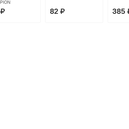
PION
 ₽
82 ₽
385 