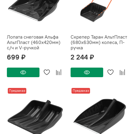
Лопата снеговая Альфа
Скрепер Таран АльтПласт
АльтПласт (460х420мм)
(680х630мм) колеса, П-
с/ч и V-ручкой
ручка
699 ₽
2 244 ₽
Предзаказ
Предзаказ