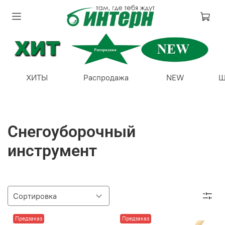
ХИТЫ
Распродажа
NEW
Ш
Снегоуборочный
инструмент
Предзаказ
Предзаказ