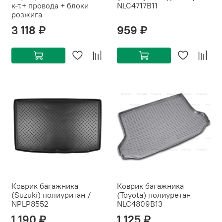
к-т.+ провода + блоки
NLC4717B11
розжига
3 118 ₽
959 ₽
Коврик багажника
Коврик багажника
(Suzuki) полиуритан /
(Toyota) полиуретан
NPLP8552
NLC4809B13
1 190 ₽
1 125 ₽