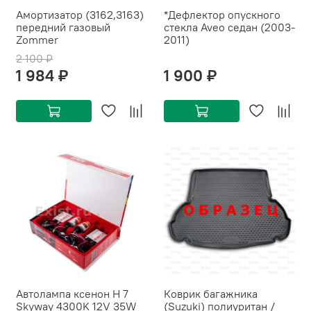
Амортизатор (3162,3163)
*Дефлектор опускного
передний газовый
стекла Aveo седан (2003-
Zommer
2011)
2 100 ₽
1 984 ₽
1 900 ₽
Автолампа ксенон H 7
Коврик багажника
Skyway 4300K 12V 35W
(Suzuki) полиуритан /