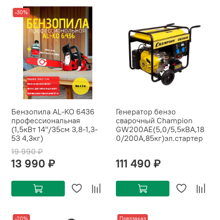
-30%
Бензопила AL-KO 6436
Генератор бензо
профессиональная
сварочный Champion
(1,5кВт 14"/35см 3,8-1,3-
GW200AE(5,0/5,5кВА,18
53 4,3кг)
0/200А,85кг)эл.стартер
19 990 ₽
13 990 ₽
111 490 ₽
-20%
Предзаказ