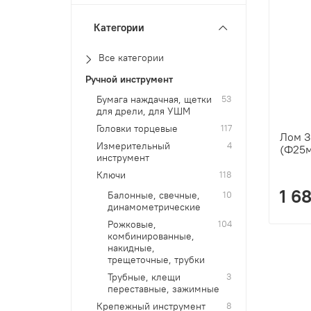
Категории
Все категории
Ручной инструмент
Бумага наждачная, щетки
53
для дрели, для УШМ
Головки торцевые
117
Лом З
Измерительный
4
(Ф25м
инструмент
Ключи
118
1 6
Балонные, свечные,
10
динамометрические
Рожковые,
104
комбинированные,
накидные,
трещеточные, трубки
Трубные, клещи
3
переставные, зажимные
Крепежный инструмент
8