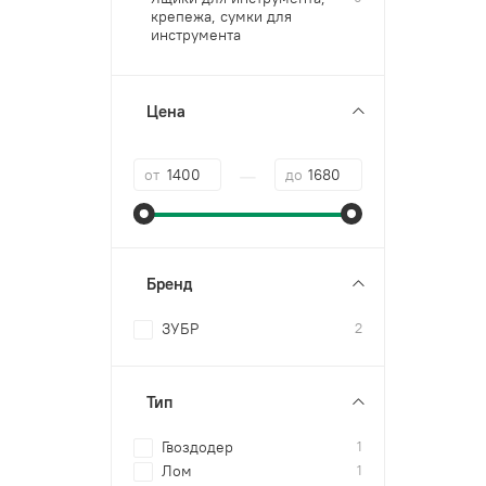
крепежа, сумки для
инструмента
Цена
—
от
до
Бренд
ЗУБР
2
Тип
Гвоздодер
1
Лом
1