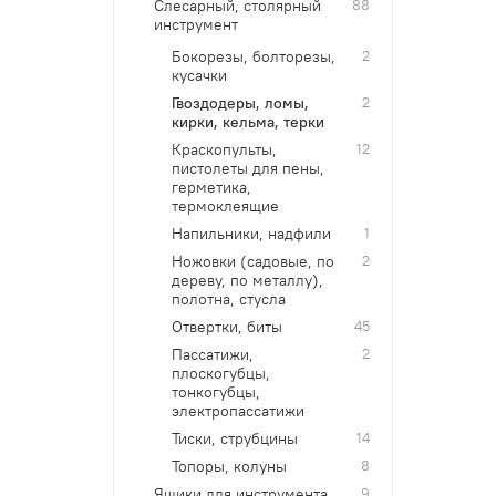
Слесарный, столярный
88
инструмент
Бокорезы, болторезы,
2
кусачки
Гвоздодеры, ломы,
2
кирки, кельма, терки
Краскопульты,
12
пистолеты для пены,
герметика,
термоклеящие
Напильники, надфили
1
Ножовки (садовые, по
2
дереву, по металлу),
полотна, стусла
Отвертки, биты
45
Пассатижи,
2
плоскогубцы,
тонкогубцы,
электропассатижи
Тиски, струбцины
14
Топоры, колуны
8
Ящики для инструмента,
9