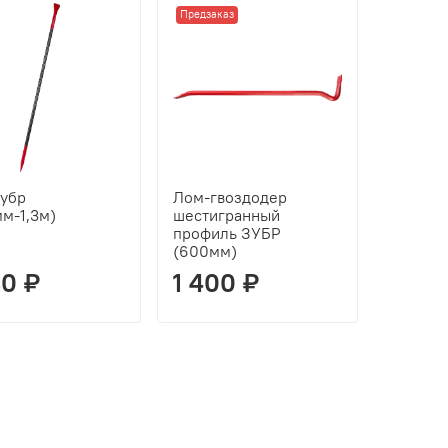
Предзаказ
убр
Лом-гвоздодер
м-1,3м)
шестигранный
профиль ЗУБР
(600мм)
80 ₽
1 400 ₽