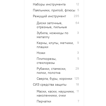
Наборы инструмента
12
Паяльники, припой, флюсы
5
Режущий инструмент
235
Диски заточные,
64
отрезные, пильные
Зубила, ножницы по
3
металлу
Керны, клупы, метчики,
9
плашки
Ножи
3
Плиткорезы,
5
стеклорезы
Рубанки, стамески,
29
пилки, полотна
Сверла, буры, коронки
125
СИЗ средства защиты
18
Маски, каски, наушники,
11
наколенники, очки
Перчатки
7