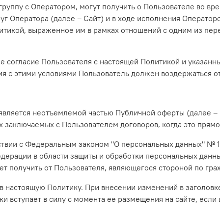
 группу с Оператором, могут получить о Пользователе во вр
луг Оператора (далее – Сайт) и в ходе исполнения Операто
итикой, выраженное им в рамках отношений с одним из пере
е согласие Пользователя с настоящей Политикой и указанн
ия с этими условиями Пользователь должен воздержаться от
 является неотъемлемой частью Публичной оферты (далее – 
ых заключаемых с Пользователем договоров, когда это прям
тствии с Федеральным законом "О персональных данных" № 1
ерации в области защиты и обработки персональных данны
т получить от Пользователя, являющегося стороной по гра
 в настоящую Политику. При внесении изменений в заголовк
и вступает в силу с момента ее размещения на сайте, есл