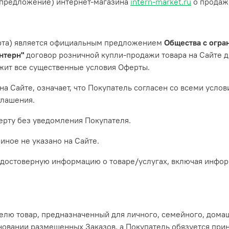
(предложение) интернет-магазина
intern-market.ru
о продаже
ферта) является официальным предложением
Общества с огра
нтерн"
договор розничной купли-продажи товара на Сайте д
жит все существенные условия Оферты.
 на Сайте, означает, что Покупатель согласен со всеми усл
глашения.
ферту без уведомления Покупателя.
 иное не указано на Сайте.
и достоверную информацию о товаре/услугах, включая инфо
телю товар, предназначенный для личного, семейного, дома
овании размещенных Заказов, а Покупатель обязуется приня