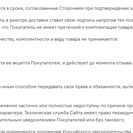
тся в сроки, согласованные Сторонами при подтверждении з
ль в реестре доставки ставит свою подпись напротив тех по
что Покупатель не имеет претензий к комплектации товара,
честву, комплектности и виду товара не принимаются.
ента ее акцепта Покупателем, и действует до момента отзыв
бо иным способом передавать свои права и обязанности, вы
временно частично или полностью недоступны по причине пр
характера. Техническая служба Сайта имеет право период
рительным уведомлением Покупателей или без такового.
том применяются положения Российского законодательства.