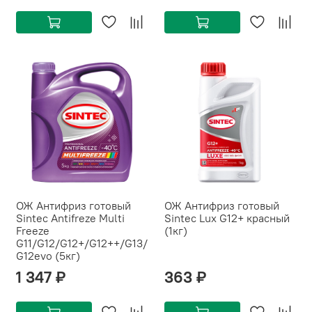
ОЖ Антифриз готовый
ОЖ Антифриз готовый
Sintec Antifreze Multi
Sintec Lux G12+ красный
Freeze
(1кг)
G11/G12/G12+/G12++/G13/
G12evo (5кг)
1 347 ₽
363 ₽