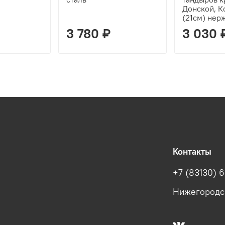
Донской, К
(21см) нерж
3 780 ₽
3 030 
Контакты
+7 (83130) 6
Нижегородска