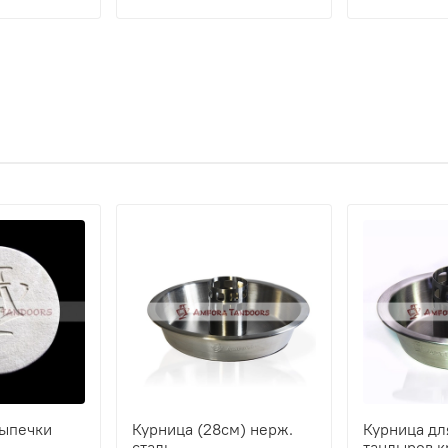
выпечки
Курница (28см) нерж.
Курница дл
сталь
тандыров 