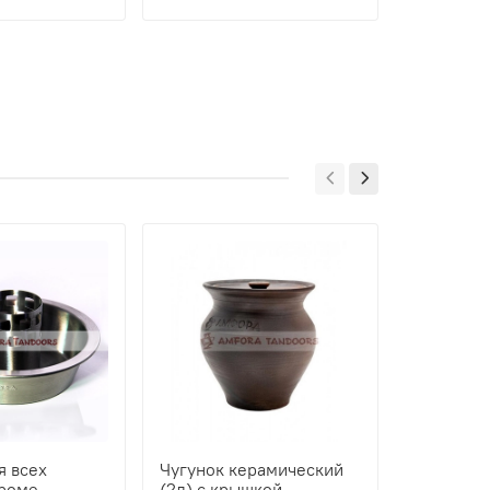
я всех
Чугунок керамический
Утятница 
кроме
(2л) с крышкой