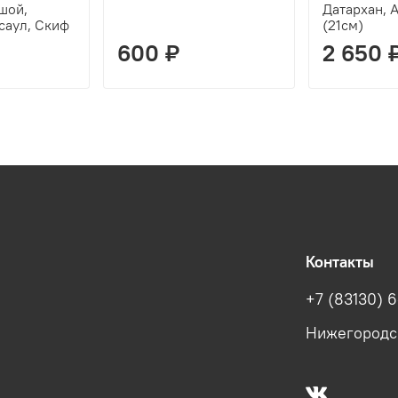
шой,
Датархан, 
саул, Скиф
(21см)
600 ₽
2 650 
Контакты
+7 (83130) 6
Нижегородска