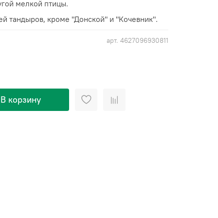
угой мелкой птицы.
й тандыров, кроме "Донской" и "Кочевник".
арт.
4627096930811
В корзину