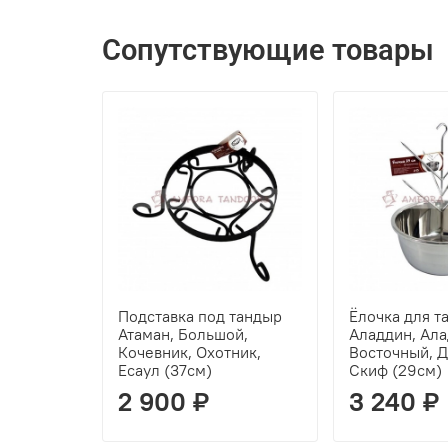
Сопутствующие товары
Подставка под тандыр
Ёлочка для т
Атаман, Большой,
Аладдин, Ала
Кочевник, Охотник,
Восточный, Д
Есаул (37см)
Скиф (29см)
2 900 ₽
3 240 ₽