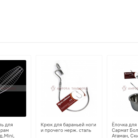
ль для
Крюк для бараньей ноги
Ёлочка для
ырам
и прочего нерж. сталь
Сармат Бол
д.Mini,
Атаман, Ск