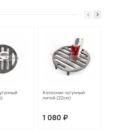
угунный
Колосник чугунный
Подставк
м)
литой (22см)
Скиф, Да
1 080 ₽
3 050