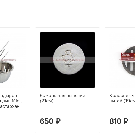
андыров
Камень для выпечки
Колосник ч
ддин Mini,
(21см)
литой (19с
астархан,
650 ₽
810 ₽