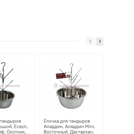
 тандыров
Ёлочка для тандыров
Камень д
ьшой, Есаул,
Аладдин, Аладдин Mini,
(21см)
иф, Охотник,
Восточный, Дастархан,