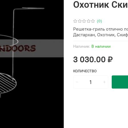
Охотник Ск
(0)
Решетка-гриль отлично п
Дастархан, Охотник, Скиф
Наличие:
В наличии
3 030.00 ₽
КОЛИЧЕСТВО