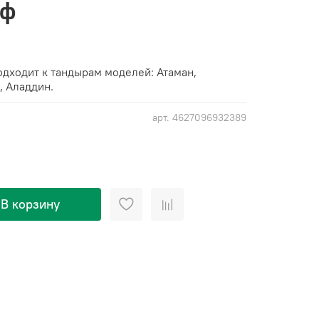
иф
одходит к тандырам моделей: Атаман,
, Аладдин.
арт.
4627096932389
В корзину