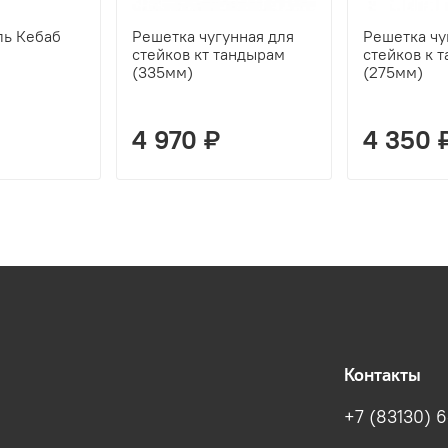
ль Кебаб
Решетка чугунная для
Решетка чу
стейков кт тандырам
стейков к 
(335мм)
(275мм)
4 970 ₽
4 350 
Контакты
+7 (83130) 6