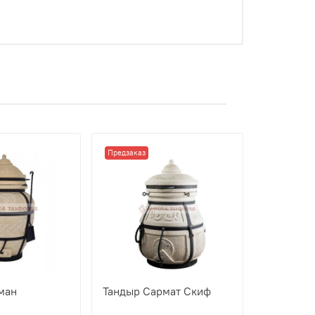
Предзаказ
ман
Тандыр Сармат Скиф