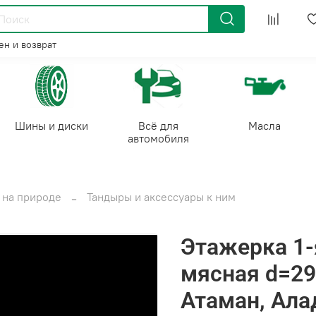
н и возврат
Шины и диски
Всё для
Масла
автомобиля
Отдых на природе
Тандыры и аксессуары к ним
Этажерка 1-
мясная d=2
Атаман, Ала