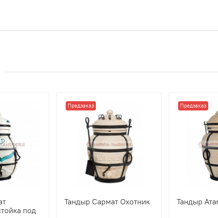
Предзаказ
Предзаказ
ат
Тандыр Сармат Охотник
Тандыр Ата
стойка под