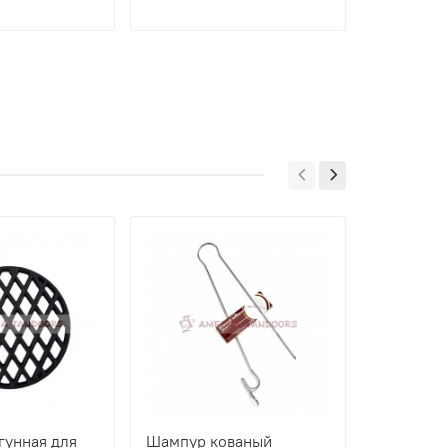
гунная для
Шампур кованый
Крюк для