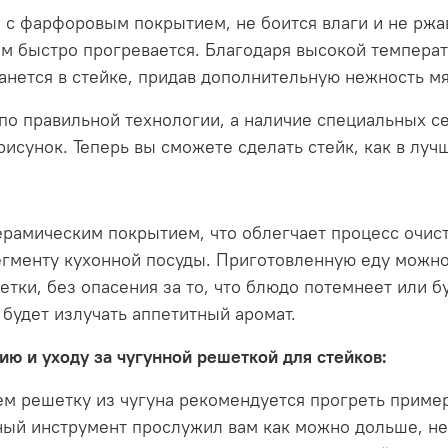
о с фарфоровым покрытием, не боится влаги и не ржа
ом быстро прогревается. Благодаря высокой температ
танется в стейке, придав дополнительную нежность мя
 по правильной технологии, а наличие специальных с
сунок. Теперь вы сможете сделать стейк, как в луч
рамическим покрытием, что облегчает процесс очист
сегменту кухонной посуды. Приготовленную еду можно
тки, без опасения за то, что блюдо потемнеет или б
 будет излучать аппетитный аромат.
ю и уходу за чугунной решеткой для стейков:
м решетку из чугуна рекомендуется прогреть приме
ный инструмент прослужил вам как можно дольше, н