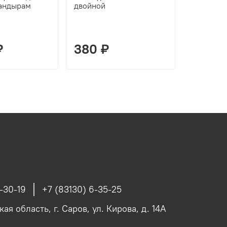
тандырам
двойной
и прочего
₽
380 ₽
600 ₽
-30-19
+7 (83130) 6-35-25
я область, г. Саров, ул. Кирова, д. 14А