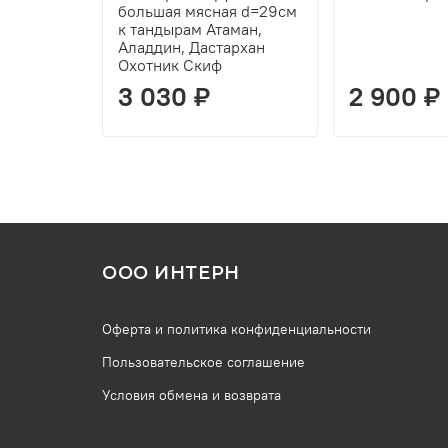
большая мясная d=29см
к тандырам Атаман,
Аладдин, Дастархан
Охотник Скиф
3 030 ₽
2 900 ₽
ООО ИНТЕРН
Оферта и политика конфиденциальности
Пользовательское соглашение
Условия обмена и возврата