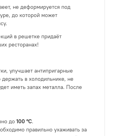
веет, не деформируется под
уре, до которой может
су.
екций в решетке придаёт
ших ресторанах!
ки, улучшает антипригарные
 держать в холодильнике, не
удет иметь запах металла. После
рно до
100 °С
.
еобходимо правильно ухаживать за