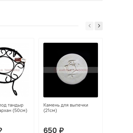
под тандыр
Камень для выпечки
Колосник
архан (50см)
(21см)
литой (2
₽
650 ₽
1 080