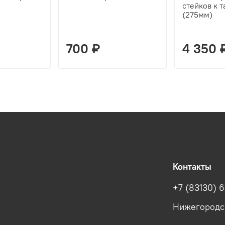
стейков к 
(275мм)
700 ₽
4 350 
Контакты
+7 (83130) 6
Нижегородска