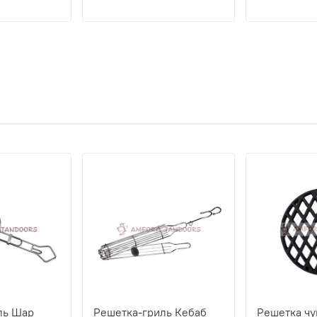
ль Шар
Решетка-гриль Кебаб
Решетка чу