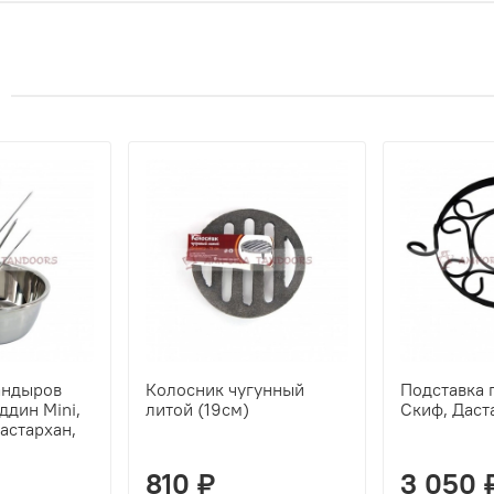
андыров
Колосник чугунный
Подставка 
ддин Mini,
литой (19см)
Скиф, Даст
астархан,
810 ₽
3 050 