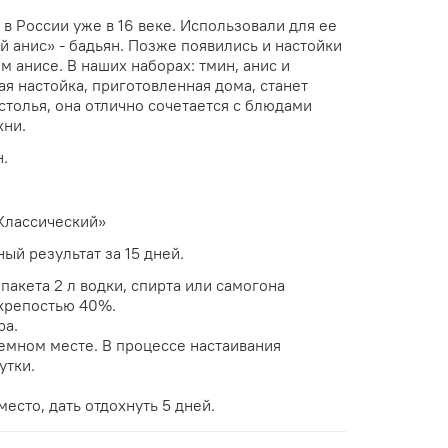
в России уже в 16 веке. Использовали для ее
 анис» - бадьян. Позже появились и настойки
 анисе. В наших наборах: тмин, анис и
ая настойка, приготовленная дома, станет
толья, она отлично сочетается с блюдами
хни.
н.
Классический»
ый результат за 15 дней.
акета 2 л водки, спирта или самогона
крепостью 40%.
ра.
темном месте. В процессе настаивания
утки.
место, дать отдохнуть 5 дней.