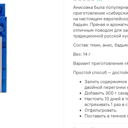
Анисовка была популярна 
приготовления «сибирский
на настоящем европейском
бадьян. Пряная и ароматн
отличным поводом для зас
традиционной русской ку
Состав: тмин, анис, бадья
Вес: 14 г
Вариант приготовления «
Простой способ — достойн
Залить содержимое п
двойной перегонки 
Добавить 300 г саха
Настоять 10 дней в 
встряхивать 1 раз в с
Отфильтровать.
Поставить в темное 