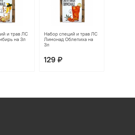
ий и трав ЛС
Набор специй и трав ЛС
Набор сп
бирь на 3л
Лимонад Облепиха на
Квас окр
3л
светлый 
129 ₽
129 ₽