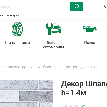
н и возврат
Шины и диски
Всё для
Масла
автомобиля
ля самогоноварения
Специи, концентраты, дрожжи
Декор Шпале
h=1.4м
(0)