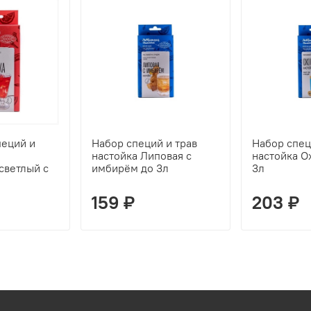
пеций и
Набор специй и трав
Набор спец
настойка Липовая с
настойка О
светлый с
имбирём до 3л
3л
159 ₽
203 ₽