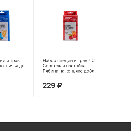
ий и трав
Набор специй и трав ЛС
Набор сп
хотничья до
Советская настойка
Алтайская
Рябина на коньяке до3л
Иван-чае
229 ₽
159 ₽