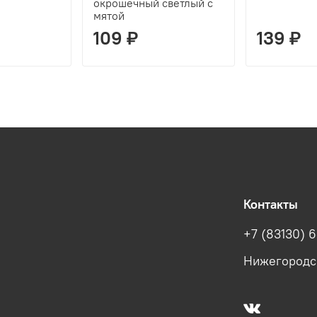
окрошечный светлый с
мятой
109 ₽
139 ₽
Контакты
+7 (83130) 6
Нижегородска