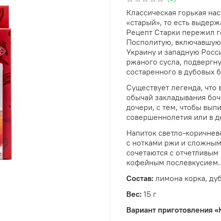
Классическая горькая нас
«старый», то есть выдерж
Рецепт Старки пережил го
Посполитую, включавшую 
Украину и западную Росс
ржаного сусла, подвергну
состаренного в дубовых б
Существует легенда, что 
обычай закладывания боч
дочери, с тем, чтобы вып
совершеннолетия или в д
Напиток светло-коричнево
с нотками ржи и сложным
сочетаются с отчетливым
кофейным послевкусием.
Состав:
лимона корка, дуб
Вес:
15 г
Вариант приготовления «