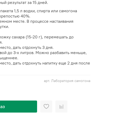
ый результат за 15 дней.
акета 1,5 л водки, спирта или самогона
крепостью 40%.
темном месте. В процессе настаивания
утки.
ожку сахара (15-20 г), перемешать до
я.
есто, дать отдохнуть 3 дня.
вой до 3-х литров. Можно разбавить меньше,
сыщеннее.
место, дать отдохнуть напитку еще 2 дня после
арт.
Лаборатория самогона
аз