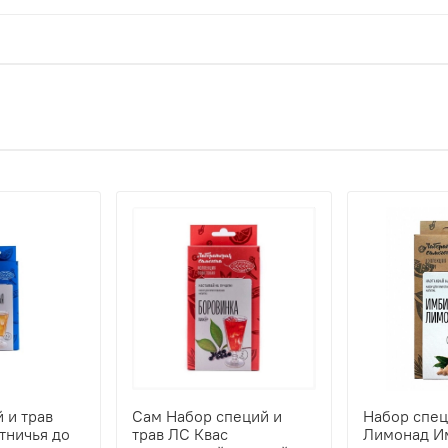
 и трав
Сам Набор специй и
Набор спец
тничья до
трав ЛС Квас
Лимонад Им