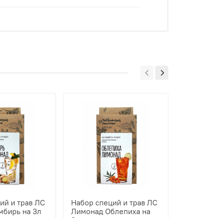
ий и трав ЛС
Набор специй и трав ЛС
Набор сп
бирь на 3л
Лимонад Облепиха на
Квас окр