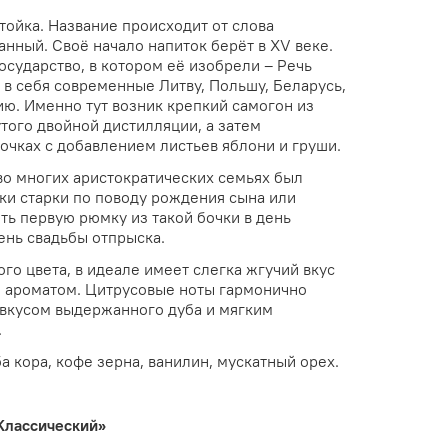
тойка. Название происходит от слова
анный. Своё начало напиток берёт в XV веке.
сударство, в котором её изобрели – Речь
в себя современные Литву, Польшу, Беларусь,
ию. Именно тут возник крепкий самогон из
того двойной дистилляции, а затем
очках с добавлением листьев яблони и груши.
во многих аристократических семьях был
ки старки по поводу рождения сына или
ить первую рюмку из такой бочки в день
ень свадьбы отпрыска.
го цвета, в идеале имеет слегка жгучий вкус
 ароматом. Цитрусовые ноты гармонично
 вкусом выдержанного дуба и мягким
.
а кора, кофе зерна, ванилин, мускатный орех.
Классический»