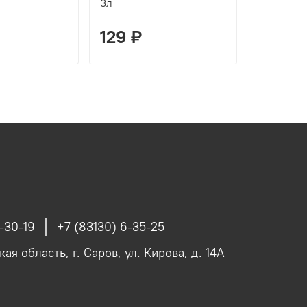
3л
светлый 
129 ₽
129 ₽
-30-19
+7 (83130) 6-35-25
я область, г. Саров, ул. Кирова, д. 14А