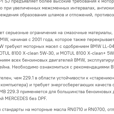
PI SJ предъявляет более высокие требования к мото
но при увеличенных межсменных интервалах, антиок
преждения образования шламов и отложений, против
ет серьезные ограничения на смазочные материалы, с
BMW, начиная с 2001 года, которое также перекрыва
W требуют моторных масел с одобрением BMW LL-04,
OTUL 8100 X-clean 5W-30, и MOTUL 8100 X-clean+ 5
аниям всех бензиновых двигателей BMW, эксплуатиру
ейна. Необходимо ознакомиться с рекомендациями 
елен, чем 229.1 в области устойчивости к «старению
 компъютера) и требует энергосберегающих качеств о
 MB 229.3 применяется для большинства бензиновых
ей MERCEDES без DPF.
ны стандарты на моторные масла RN0710 и RN0700, 