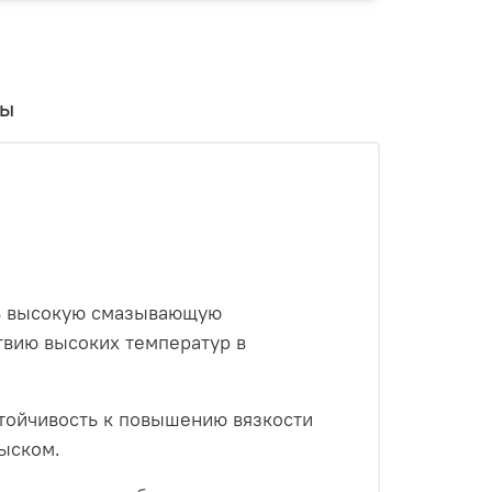
вы
нь высокую смазывающую
твию высоких температур в
тойчивость к повышению вязкости
ыском.