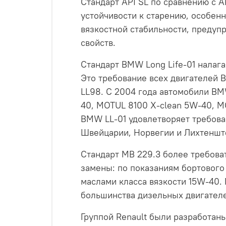
Стандарт API SL по сравнению с A
устойчивости к старению, особен
вязкостной стабильности, преду
свойств.
Стандарт BMW Long Life-01 налага
Это требование всех двигателей 
LL98. С 2004 года автомобили BM
40, MOTUL 8100 X-clean 5W-40, M
BMW LL-01 удовлетворяет требов
Швейцарии, Норвегии и Лихтеншт
Стандарт MB 229.3 более требоват
замены: по показаниям бортового
маслами класса вязкости 15W-40.
большинства дизельных двигател
Группой Renault были разработа