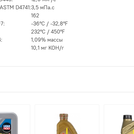
 ASTM D4741:
3,5 мПа.с
162
7:
-36°C / -32,8°F
232°C / 450°F
:
1,09% массы
10,1 мг KOH/г