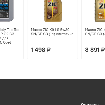
oly Top Tec
Масло ZIC X9 LS 5w30
Масло ZIC 
P C2 C3
SN/CF C3 (1л) синтетика
SN/CF C3 (
а для
M, Opel
1 498 ₽
3 891 ₽
Контакты