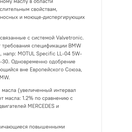
рному маслу в области
ислительным свойствам,
озносных и моюще-диспергирующих
вязанные с системой Valvetronic.
ет требования спецификации BMW
 напр: MOTUL Specific LL-04 5W-
W-30. Одновременно одобрение
ющийся вне Европейского Cоюза,
BMW.
» масла (увеличенный интервал
т масла: 1.2% по сравнению с
 двигателей MERCEDES и
отличающиеся повышенными