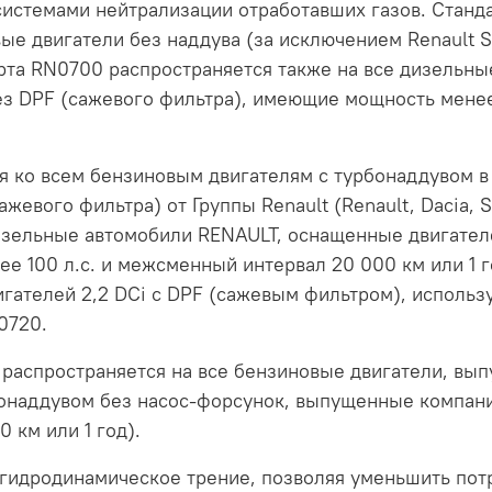
системами нейтрализации отработавших газов. Станд
ые двигатели без наддува (за исключением Renault Spo
арта RN0700 распространяется также на все дизельн
ез DPF (сажевого фильтра), имеющие мощность менее
я ко всем бензиновым двигателям с турбонаддувом в 
жевого фильтра) от Группы Renault (Renault, Dacia, 
изельные автомобили RENAULT, оснащенные двигателе
е 100 л.с. и межсменный интервал 20 000 км или 1 г
гателей 2,2 DCi с DPF (сажевым фильтром), использу
0720.
распространяется на все бензиновые двигатели, вып
урбонаддувом без насос-форсунок, выпущенные комп
 км или 1 год).
гидродинамическое трение, позволяя уменьшить пот