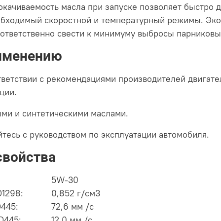
окачиваемость масла при запуске позволяет быстро 
обходимый скоростной и температурный режимы. Эко
оответственно свести к минимуму выбросы парниковых
именению
тветствии с рекомендациями производителей двигате
ции.
ми и синтетическими маслами.
тесь с руководством по эксплуатации автомобиля.
свойства
5W-30
D1298:
0,852 г/см3
D445:
72,6 мм /с
D445:
12,0 мм /с