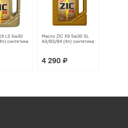
X9 LS 5w30
Масло ZIC X9 5w30 SL
Масло ZI
4л) синтетика
A3/B3/B4 (4л) синтетика
A3/B3/B4 
4 290 ₽
1 492