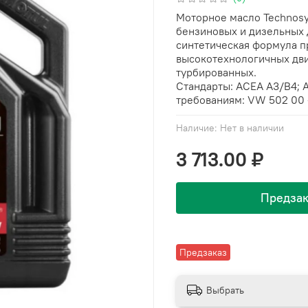
Моторное масло Technos
бензиновых и дизельных 
синтетическая формула п
высокотехнологичных дви
турбированных.
Стандарты: ACEA A3/B4; A
требованиям: VW 502 00 
Наличие:
Нет в наличии
3 713.00 ₽
Предзак
Предзаказ
Выбрать