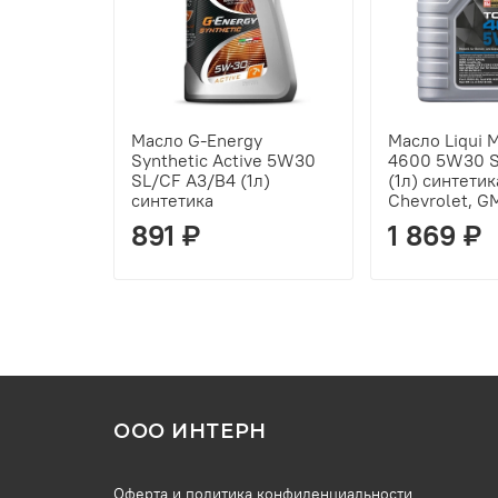
Масло G-Energy
Масло Liqui M
Synthetic Active 5W30
4600 5W30 S
SL/CF A3/B4 (1л)
(1л) синтетик
синтетика
Chevrolet, G
891 ₽
1 869 ₽
ООО ИНТЕРН
Оферта и политика конфиденциальности