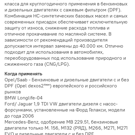
класса для круглогодичного применения в бензиновых
и дизельных двигателях с сажевым фильтром (DPF).
Комбинация НС-синтетических базовых масел и самых
современных присадок обеспечивает исключительную
защиту от износа, снижение расхода топлива и
отличное прокачивание по масляной системе. В
зависимости от рекомендаций производителя
допускается интервал замены до 40.000 км. Отлично
подходит для использования в автомобилях,
переоборудованных под использование природного и
сжиженного газа (CNG/LPG).
Когда применять
Opel/Saab - Бензиновые и дизельные двигатели с и без
DPF (Opel dexos2™*) европейского и российского
рынков
BMW Longlife-04
Ford/ Jaguar 1,9 TDI VW двигатели дизеля с насос-
форсунками, установленные на Форд Гелакси, модели
до года 2006
Mercedes-Benz, одобрение MB 229.51, бензиновые
двигатели только М. 156, M132 (РЯД), M266, M271, M271
EVO и дизельные двигатели с и без DPF.