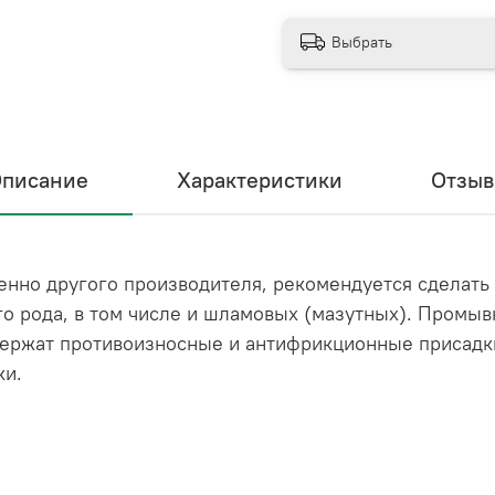
Выбрать
писание
Характеристики
Отзы
енно другого производителя, рекомендуется сделат
го рода, в том числе и шламовых (мазутных). Промы
 содержат противоизносные и антифрикционные приса
ки.