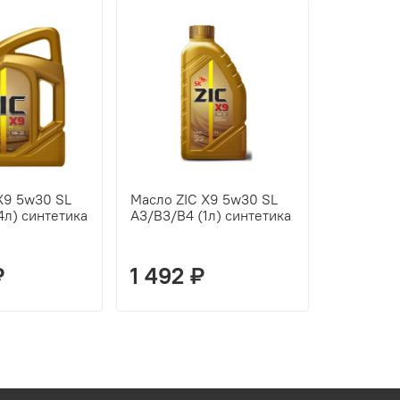
X9 5w30 SL
Масло ZIC X9 5w30 SL
Масло ZI
4л) синтетика
A3/B3/B4 (1л) синтетика
(4л) п/си
₽
1 492 ₽
2 389