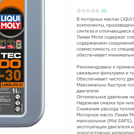
(0)
В моторных маслах LIQUI
компоненты, произведен
синтеза и отличающиеся
Ликви Моли содержат сп
содержанием соединений 
совместимость со специ
обеспечивает минимальн
Рекомендовано к примен
сажевыми фильтрами и т
Обеспечивает чистоту дв
Максимально быстрое пос
двигателя
Оптимальное давление на
Надежная смазка при низ
Снижение расхода топлив
Моторное масло Ликви Мо
малозольное (Mid SAPS),
эксплуатации двигателя 
дорогостоящих каталитич