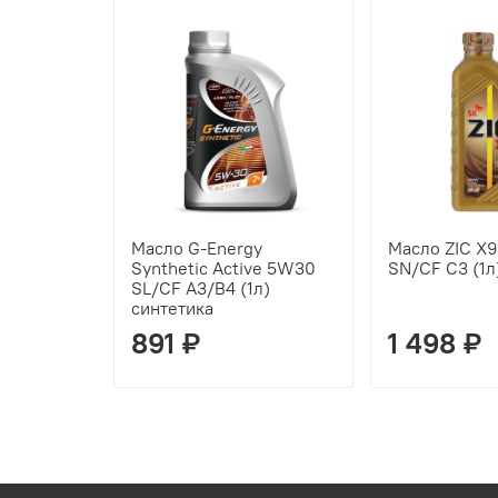
Масло G-Energy
Масло ZIC X9
Synthetic Active 5W30
SN/CF C3 (1л
SL/CF A3/B4 (1л)
синтетика
891 ₽
1 498 ₽