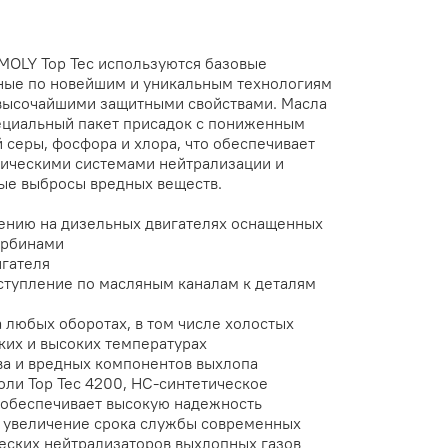
 MOLY Top Tec используются базовые
ные по новейшим и уникальным технологиям
 высочайшими защитными свойствами. Масла
ециальный пакет присадок с пониженным
серы, фосфора и хлора, что обеспечивает
фическими системами нейтрализации и
ые выбросы вредных веществ.
ению на дизельных двигателях оснащенных
урбинами
игателя
тупление по масляным каналам к деталям
 любых оборотах, в том числе холостых
ких и высоких температурах
а и вредных компонентов выхлопа
ли Top Tec 4200, HC-синтетическое
 обеспечивает высокую надежность
и увеличение срока службы современных
еских нейтрализаторов выхлопных газов