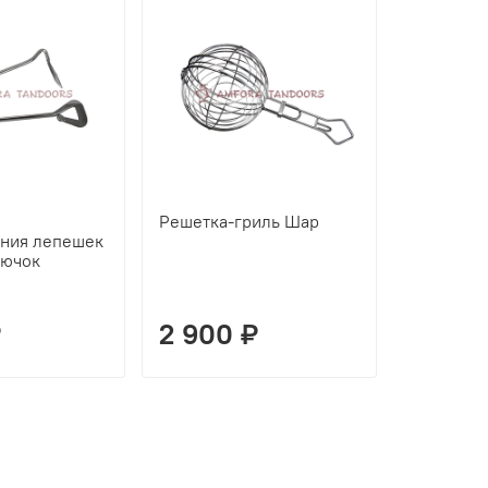
Решетка-гриль Шар
Решетка-
ения лепешек
рючок
₽
2 900 ₽
700 ₽