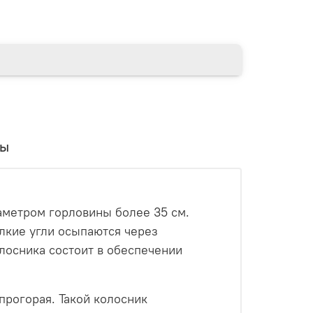
вы
аметром горловины более 35 см.
лкие угли осыпаются через
олосника состоит в обеспечении
рогорая. Такой колосник