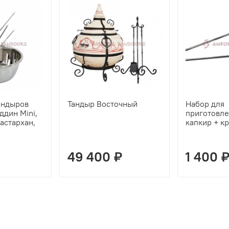
андыров
Тандыр Восточный
Набор для
ддин Mini,
приготовл
астархан,
капкир + к
49 400 ₽
1 400 