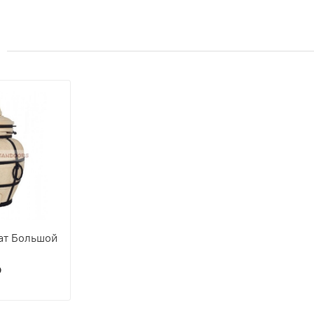
ат Большой
₽