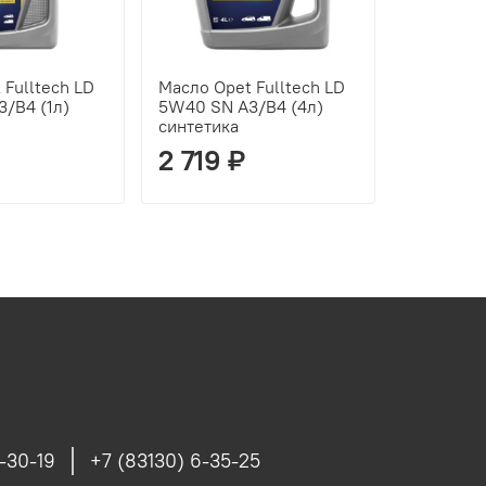
 Fulltech LD
Масло Opet Fulltech LD
Масло Ope
/B4 (1л)
5W40 SN A3/B4 (4л)
5W30 SN 
синтетика
синтетик
2 719 ₽
5 249
-30-19
+7 (83130) 6-35-25