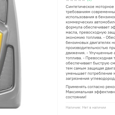
Синтетическое моторное 
требованиям современных
использования в бензино
коммерческих автомобиле
формула обеспечивает эф
масла, превосходную защ
экономию топлива. - Обе
бензиновых двигателях н
производительностью при
движения. - Улучшенные 
топлива. - Превосходная 
обеспечивает быструю см
тем самым защищая двигат
уменьшает потребление м
загрязнения углеводоро
Применять согласно реко
Максимальная эффективно
состоянии!
Наличие:
Нет в наличии