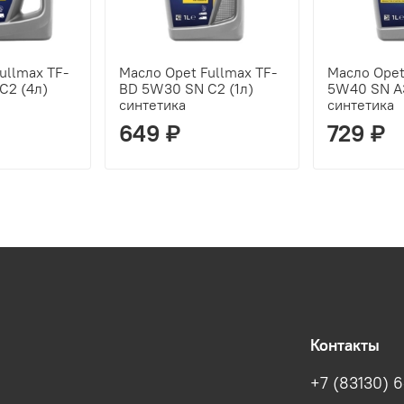
ullmax TF-
Масло Opet Fullmax TF-
Масло Opet
C2 (4л)
BD 5W30 SN C2 (1л)
5W40 SN A3
синтетика
синтетика
649 ₽
729 ₽
Контакты
+7 (83130) 6