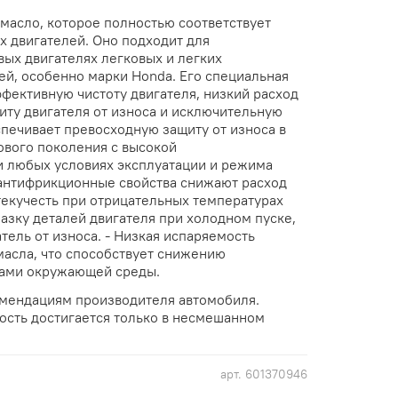
масло, которое полностью соответствует
 двигателей. Оно подходит для
вых двигателях легковых и легких
й, особенно марки Honda. Его специальная
фективную чистоту двигателя, низкий расход
иту двигателя от износа и исключительную
спечивает превосходную защиту от износа в
ового поколения с высокой
 любых условиях эксплуатации и режима
антифрикционные свойства снижают расход
текучесть при отрицательных температурах
азку деталей двигателя при холодном пуске,
ель от износа. - Низкая испаряемость
асла, что способствует снижению
дами окружающей среды.
мендациям производителя автомобиля.
сть достигается только в несмешанном
арт.
601370946