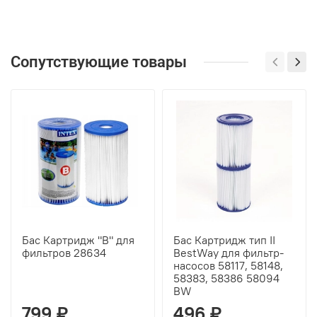
Сопутствующие товары
Бас Картридж "B" для
Бас Картридж тип II
фильтров 28634
BestWay для фильтр-
насосов 58117, 58148,
58383, 58386 58094
BW
799 ₽
496 ₽