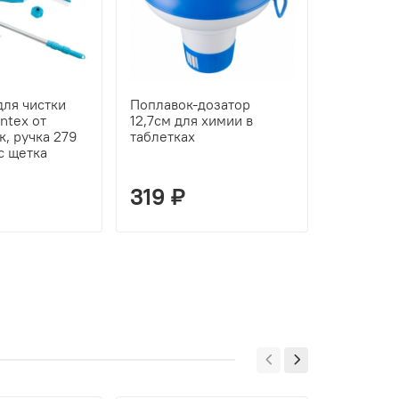
для чистки
Поплавок-дозатор
Бас Попл
ntex от
12,7см для химии в
17,8см дл
к, ручка 279
таблетках
таблетка
с щетка
319 ₽
546 ₽