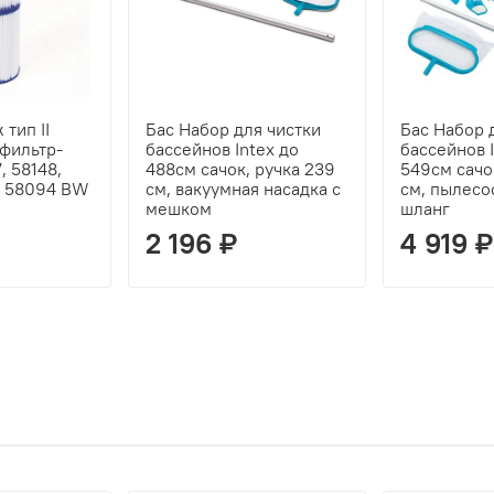
тип II
Бас Набор для чистки
Бас Набор 
фильтр-
бассейнов Intex до
бассейнов I
, 58148,
488см сачок, ручка 239
549см сачо
6 58094 BW
см, вакуумная насадка с
см, пылесо
мешком
шланг
2 196 ₽
4 919 ₽