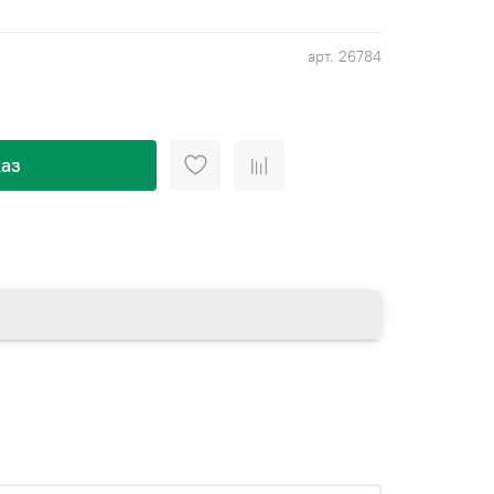
арт.
26784
аз