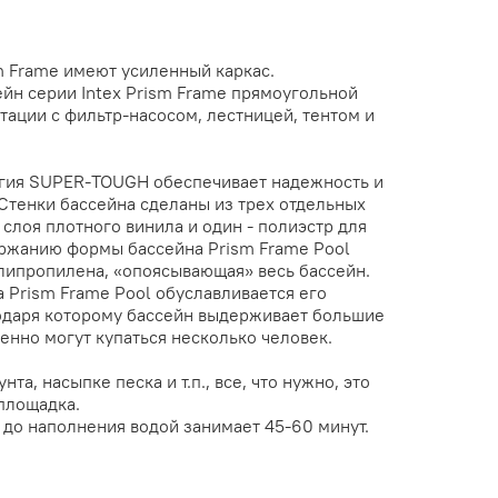
m Frame имеют усиленный каркас.
йн серии Intex Prism Frame прямоугольной
ации с фильтр-насосом, лестницей, тентом и
огия SUPER-TOUGH обеспечивает надежность и
 Стенки бассейна сделаны из трех отдельных
 слоя плотного винила и один - полиэстр для
ржанию формы бассейна Prism Frame Pool
олипропилена, «опоясывающая» весь бассейн.
 Prism Frame Pool обуславливается его
одаря которому бассейн выдерживает большие
енно могут купаться несколько человек.
нта, насыпке песка и т.п., все, что нужно, это
площадка.
 до наполнения водой занимает 45-60 минут.