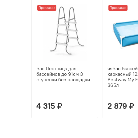
Предзаказ
Предзаказ
Бас Лестница для
яяБас Бассей
бассейнов до 91см 3
каркасный 1
ступенки без площадки
Bestway My F
365л
4 315 ₽
2 879 ₽