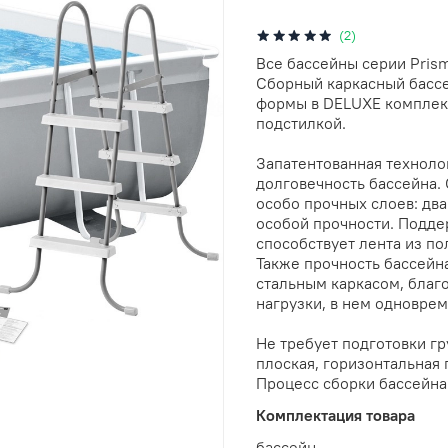
(2)
Все бассейны серии Pris
Сборный каркасный бассе
формы в DELUXE комплект
подстилкой.
Запатентованная технол
долговечность бассейна.
особо прочных слоев: два
особой прочности. Подде
способствует лента из п
Также прочность бассейна
стальным каркасом, благ
нагрузки, в нем одноврем
Не требует подготовки гру
плоская, горизонтальная 
Процесс сборки бассейна
Комплектация товара
бассейн