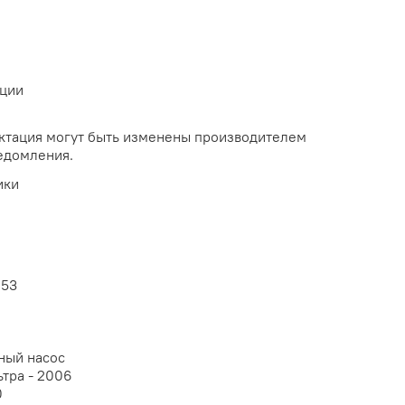
ации
и
ктация могут быть изменены производителем
едомления.
ики
253
ный насос
тра - 2006
0