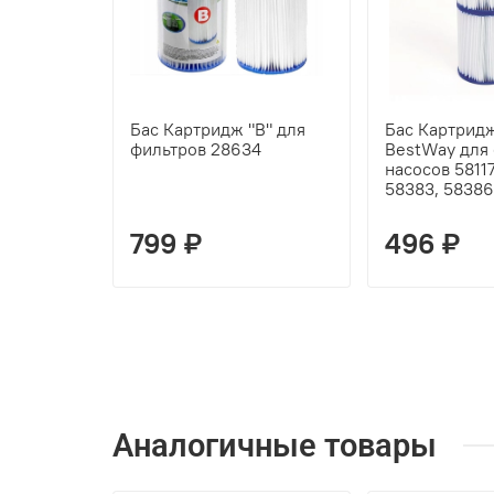
Бас Картридж "B" для
Бас Картридж 
фильтров 28634
BestWay для 
насосов 58117
58383, 5838
799 ₽
496 ₽
Аналогичные товары