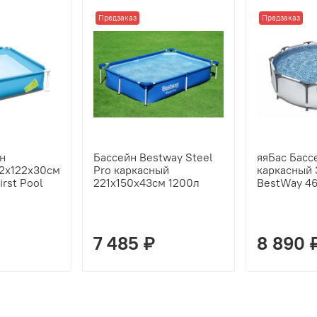
Предзаказ
Предзаказ
н
Бассейн Bestway Steel
яяБас Басс
22х122х30см
Pro каркасный
каркасный 
irst Pool
221х150х43см 1200л
BestWay 4
7 485 ₽
8 890 