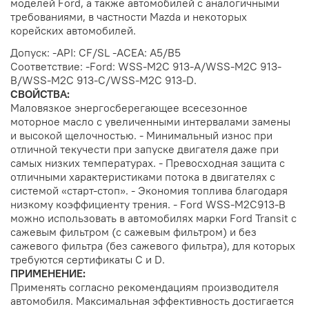
моделей Ford, а также автомобилей с аналогичными
требованиями, в частности Mazda и некоторых
корейских автомобилей.
Допуск: -API: CF/SL -ACEA: A5/B5
Соответствие: -Ford: WSS-M2C 913-A/WSS-M2C 913-
B/WSS-M2C 913-C/WSS-M2C 913-D.
СВОЙСТВА:
Маловязкое энергосберегающее всесезонное
моторное масло с увеличенными интервалами замены
и высокой щелочностью. - Минимальный износ при
отличной текучести при запуске двигателя даже при
самых низких температурах. - Превосходная защита с
отличными характеристиками потока в двигателях с
системой «старт-стоп». - Экономия топлива благодаря
низкому коэффициенту трения. - Ford WSS-M2C913-B
можно использовать в автомобилях марки Ford Transit с
сажевым фильтром (с сажевым фильтром) и без
сажевого фильтра (без сажевого фильтра), для которых
требуются сертификаты C и D.
ПРИМЕНЕНИЕ:
Применять согласно рекомендациям производителя
автомобиля. Максимальная эффективность достигается