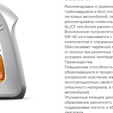
Рекомендовано к примене
турбонаддувом и без) по
легковых автомобилей, ле
рекомендованы смазочные
SL/CF или более ранних 
Всесезонное полусинтети
5W-40 изготавливается с
компонентов и специальн
Обеспечивает надёжную м
от износа при различных 
условиях низких температ
Преимущества:
Повышенная способность 
образовавшихся в процес
ускоренное окисление ма
эксплуатационных свойст
смазочного материала, в 
автомобилей.
Улучшенные моющее дисп
образованию различного 
поддерживая чистоту и о
двигателя.