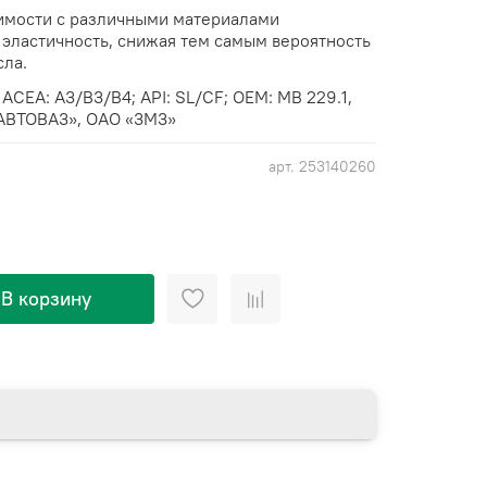
имости с различными материалами
 эластичность, снижая тем самым вероятность
сла.
ACEA: A3/B3/B4; АPI: SL/CF; ОЕМ: MB 229.1,
«ABTOBA3», OAO «3M3»
арт.
253140260
В корзину