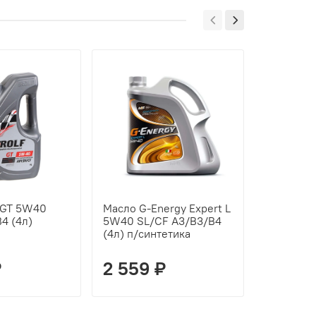
 GT 5W40
Масло G-Energy Expert L
Масло ZI
4 (4л)
5W40 SL/CF A3/B3/B4
A3/B4 (4л
(4л) п/синтетика
₽
2 559 ₽
4 523