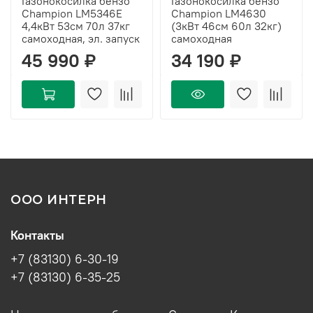
Газонокосилка бензо
Газонокосилка бензо
Champion LM5346E
Champion LM4630
4,4кВт 53см 70л 37кг
(3кВт 46см 60л 32кг)
самоходная, эл. запуск
самоходная
45 990 ₽
34 190 ₽
ООО ИНТЕРН
Контакты
+7 (83130) 6-30-19
+7 (83130) 6-35-25