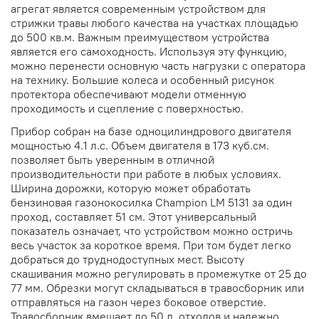
агрегат является современным устройством для
стрижки травы любого качества на участках площадью
до 500 кв.м. Важным преимуществом устройства
является его самоходность. Используя эту функцию,
можно перенести основную часть нагрузки с оператора
на технику. Большие колеса и особенный рисунок
протектора обеспечивают модели отменную
проходимость и сцепление с поверхностью.
Прибор собран на базе одноцилиндрового двигателя
мощностью 4.1 л.с. Объем двигателя в 173 куб.см.
позволяет быть уверенным в отличной
производительности при работе в любых условиях.
Ширина дорожки, которую может обработать
бензиновая газонокосилка Champion LM 5131 за один
проход, составляет 51 см. Этот универсальный
показатель означает, что устройством можно остричь
весь участок за короткое время. При том будет легко
добраться до труднодоступных мест. Высоту
скашивания можно регулировать в промежутке от 25 до
77 мм. Обрезки могут складываться в травосборник или
отправляться на газон через боковое отверстие.
Травосборник вмещает до 50 л. отходов и надежно