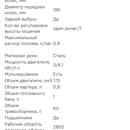
колес, мм
Диаметр передних
180
колес, мм
Задний выброс
Да
Кол-во регулировок
один рычаг/7
высоты кошения
Максимальный
расход топлива, л/час
0.8
Материал деки
Сталь
Мощность двигателя,
3/4.1
кВт/л.с
Мульчирование
Есть
Объем двигателя, см3
173
Объем картера, л
0,8
Объем топливного
1
бака, л
Объем
60
травосборника, л
Подшипники
Да
Рабочие обороты
2800
двигателя, об/мин.