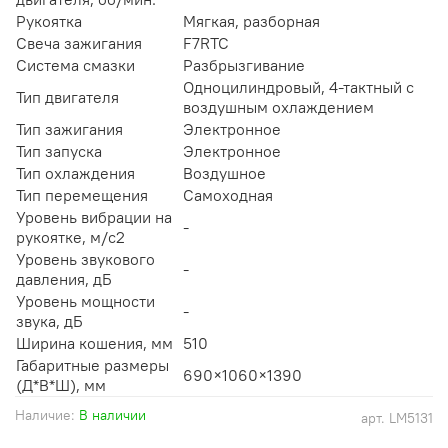
Рукоятка
Мягкая, разборная
Свеча зажигания
F7RTC
Система смазки
Разбрызгивание
Одноцилиндровый, 4-тактный с
Тип двигателя
воздушным охлаждением
Тип зажигания
Электронное
Тип запуска
Электронное
Тип охлаждения
Воздушное
Тип перемещения
Самоходная
Уровень вибрации на
-
рукоятке, м/с2
Уровень звукового
-
давления, дБ
Уровень мощности
-
звука, дБ
Ширина кошения, мм
510
Габаритные размеры
690×1060×1390
(Д*В*Ш), мм
Наличие:
В наличии
арт.
LM5131