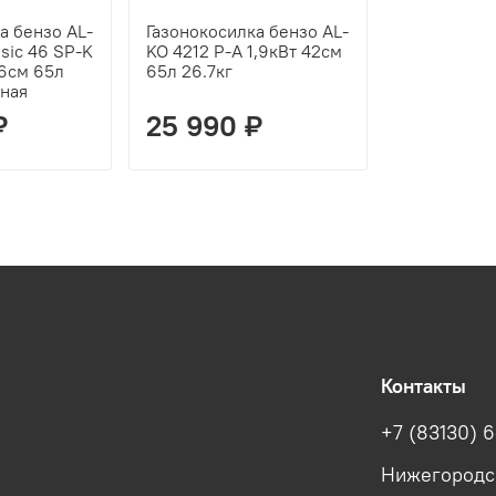
а бензо AL-
Газонокосилка бензо AL-
sic 46 SP-K
KO 4212 P-A 1,9кВт 42см
46см 65л
65л 26.7кг
дная
₽
25 990 ₽
Контакты
+7 (83130) 6
Нижегородска