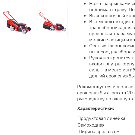
Нож с закрылками с
поднимает траву. По
Высокопрочный корп
В комплект входит с
травосборника для з
срезанная трава мул
мелкие частицы и к
Осенью газонокосил
пылесос для сбора 
Рукоятка крепится н
входит внутрь корпу
силы - в месте изги
долгий срок службы 
Рекомендуется использов
срок службы агрегата 20 
руководству по эксплуата
Характеристики:
Продуктовая линейка
Самоходная
Ширина среза в см