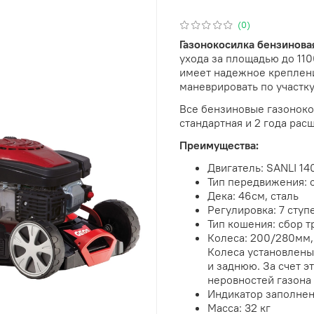
(0)
Газонокосилка бензинов
ухода за площадью до 110
имеет надежное креплени
маневрировать по участку
Все бензиновые газонокос
стандартная и 2 года рас
Преимущества:
Двигатель: SANLI 14
Тип передвижения: 
Дека: 46см, сталь
Регулировка: 7 ступ
Тип кошения: сбор т
Колеса: 200/280мм,
Колеса установлены
и заднюю. За счет э
неровностей газона
Индикатор заполнен
Масса: 32 кг