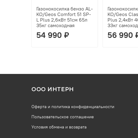
Газонокосилка бензо AL-
Газонокосилк
KO/Geos Comfort 51 SP-
KO/Geos Clas
L Plus 2,6кВт 51см 65л
Plus 2,4кВт 
35кг самоходная
33кг самохо
54 990 ₽
56 990 
ООО ИНТЕРН
Оферта и политика конфиденциальности
Пользовательское соглашение
Условия обмена и возврата