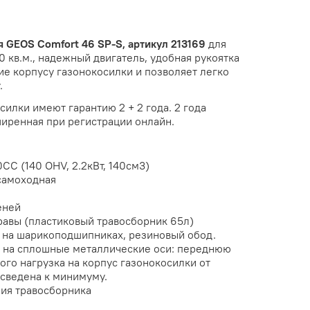
ая
GEOS Comfort 46 SP-S, а
ртикул 213169
для
0 кв.м., надежный двигатель, удобная рукоятка
е корпусу газонокосилки и позволяет легко
.
илки имеют гарантию 2 + 2 года. 2 года
ширенная при регистрации онлайн.
0CC (140 OHV, 2.2кВт, 140см3)
самоходная
еней
равы (пластиковый травосборник 65л)
 на шарикоподшипниках, резиновый обод.
 на сплошные металлические оси: переднюю
того нагрузка на корпус газонокосилки от
 сведена к минимуму.
ия травосборника