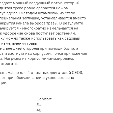
оздает мощный воздушный поток, который
днятая трава ровно срезается ножом.
ус сделан методом штамповки из стали.
пециальная заглушка, устанавливается вместо
акрытия канала выброса травы. В результате
ьчируется - многократно измельчается на
ак удобрение снова поступает растениям.
ку можно также использовать как садовый
и измельчения травы
е с внешней стороны при помощи болта, а
са и изогнута над корпусом. Точка приложения
ба. Нагрузка на корпус минимизирована,
агрегата.
ать масло для 4-х тактных двигателей GEOS,
лет при обслуживании и уходе согласно
ции.
Comfort
Да
46