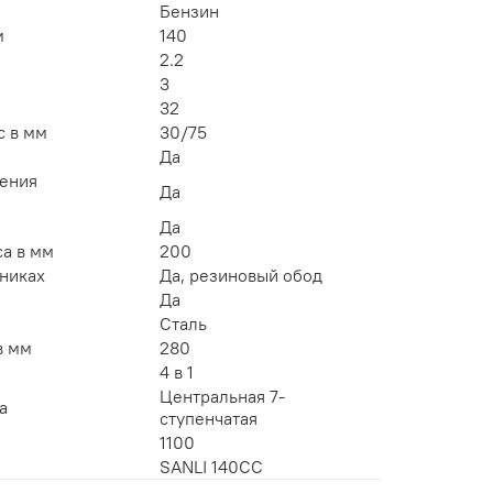
Бензин
м
140
2.2
3
32
с в мм
30/75
Да
нения
Да
Да
а в мм
200
никах
Да, резиновый обод
Да
Сталь
в мм
280
4 в 1
Центральная 7-
а
ступенчатая
1100
SANLI 140CC