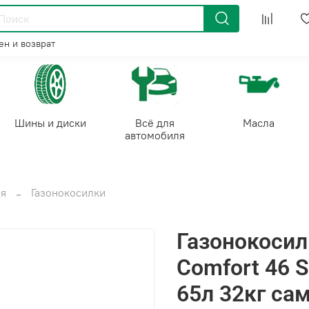
н и возврат
Шины и диски
Всё для
Масла
автомобиля
ая
Газонокосилки
Газонокосил
Comfort 46 S
65л 32кг са