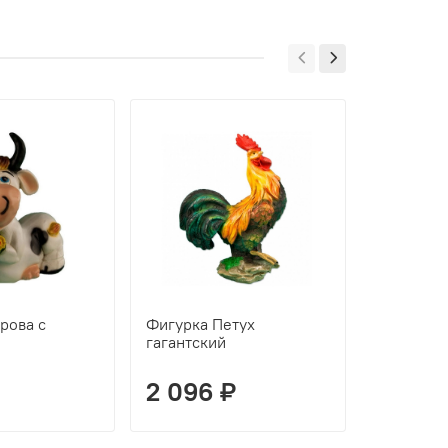
рова с
Фигурка Петух
Фигурка 
гагантский
цыплятам
2 096 ₽
2 099