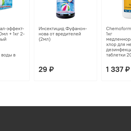
ал-эффект-
Инсектицид Фуфанон-
Chemoform
мл + 1кг 2-
нова от вредителей
1кг
ный
(2мл)
медленнор
хлор для н
дезинфекц
 воды в
таблетки 2
29 ₽
1 337 ₽