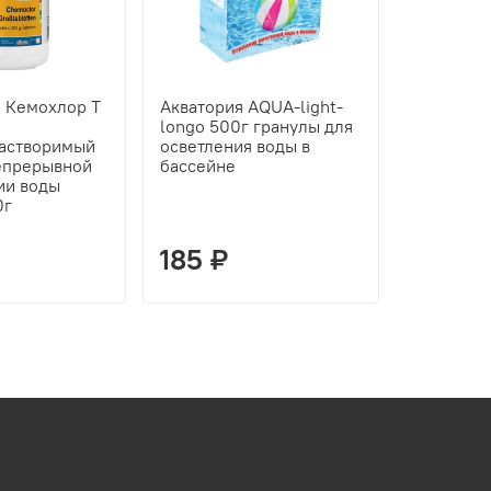
 Кемохлор Т
Акватория AQUA-light-
Акватори
longo 500г гранулы для
тестер д
астворимый
осветления воды в
уровня к
епрерывной
бассейне
воды бас
ии воды
интервале
0г
- 0,5).
185 ₽
53 ₽