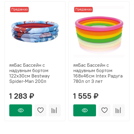
Предзаказ
Предзаказ
яяБас Бассейн с
яяБас Бассейн с
надувным бортом
надувным бортом
122х30см Bestway
168х46см Intex Радуга
Spider-Man 200л
780л от 3 лет
1 283 ₽
1 555 ₽