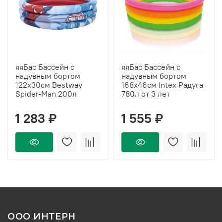
яяБас Бассейн с
яяБас Бассейн с
надувным бортом
надувным бортом
122х30см Bestway
168х46см Intex Радуга
Spider-Man 200л
780л от 3 лет
1 283 ₽
1 555 ₽
ООО ИНТЕРН