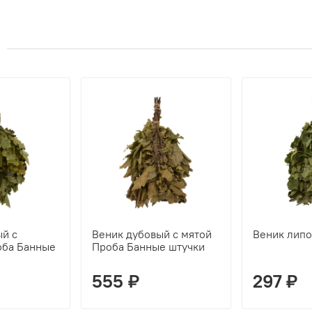
ый с
Веник дубовый с мятой
Веник лип
оба Банные
Проба Банные штучки
555 ₽
297 ₽