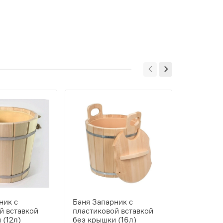
ник с
Баня Запарник с
Баня Зап
й вставкой
пластиковой вставкой
пластико
 (12л)
без крышки (16л)
без крыш