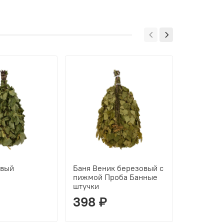
овый
Баня Веник березовый с
Веник ду
пижмой Проба Банные
полынью 
штучки
штучки
398 ₽
540 ₽