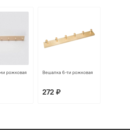
Предзаказ
ми рожковая
Вешалка 6-ти рожковая
Полка угл
вешалкой
272 ₽
517 ₽