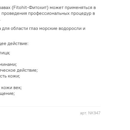
авах (Fitohit-Фитохит) может применяться в
я проведения профессиональных процедур в
.
 а для области глаз морские водоросли и
ее действие:
лица;
минами;
ическое действие;
сть кожи;
 кожи век;
ащение;
арт.
NK947