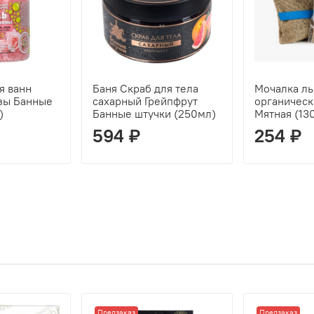
я ванн
Баня Скраб для тела
Мочалка ль
зы Банные
сахарный Грейпфрут
органичес
)
Банные штучки (250мл)
Мятная (13
594 ₽
254 ₽
Предзаказ
Предзаказ