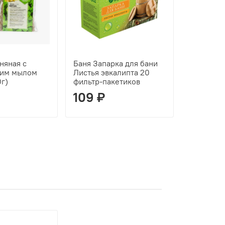
няная с
Баня Запарка для бани
Соль для
ким мылом
Листья эвкалипта 20
моря Бан
0г)
фильтр-пакетиков
(500г)
109 ₽
154 ₽