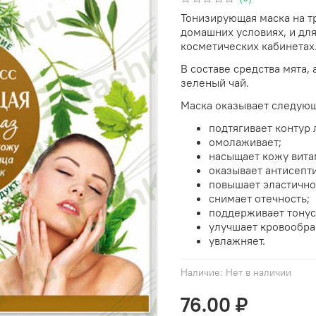
Тонизирующая маска на тр
домашних условиях, и дл
косметических кабинетах
В составе средства мята,
зеленый чай.
Маска оказывает следующ
подтягивает контур 
омолаживает;
насыщает кожу вита
оказывает антисепт
повышает эластично
снимает отечность;
поддерживает тонус
улучшает кровообр
увлажняет.
Наличие:
Нет в наличии
76.00 ₽