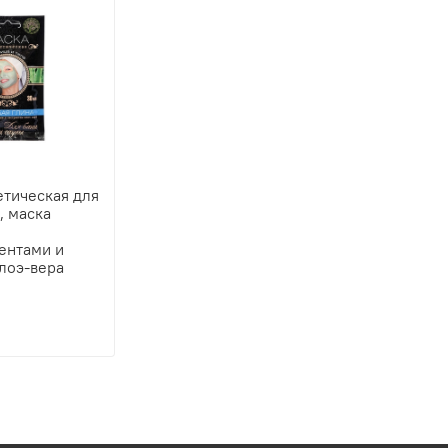
етическая для
, маска
ентами и
алоэ-вера