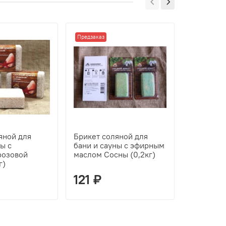
Предзаказ
Предзаказ
яной для
Брикет соляной для
Брикет с
ы с
бани и сауны с эфирным
бани и с
розовой
маслом Сосны (0,2кг)
маслом М
г)
121 ₽
129 ₽