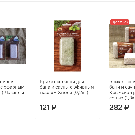
Предзаказ
ой для
Брикет соляной для
Брикет сол
 с эфирным
бани и сауны с эфирным
бани и саун
г) Лаванды
маслом Хмеля (0,2кг)
Крымской 
солью (1,3к
121 ₽
282 ₽