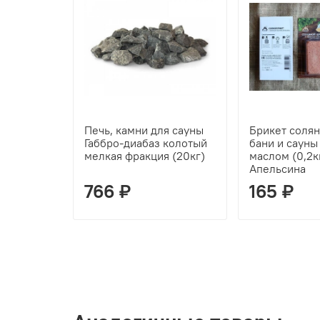
Печь, камни для сауны
Брикет солян
Габбро-диабаз колотый
бани и сауны
мелкая фракция (20кг)
маслом (0,2к
Апельсина
766 ₽
165 ₽