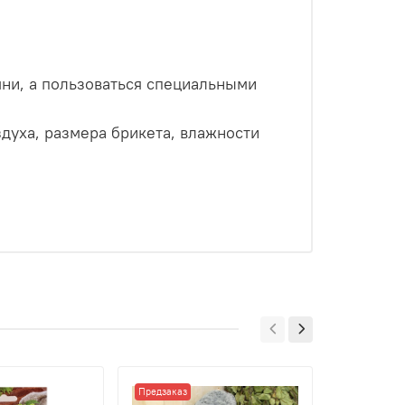
мни, а пользоваться специальными
здуха, размера брикета, влажности
Предзаказ
Предзаказ