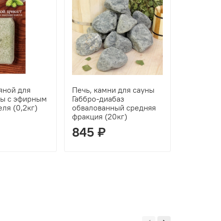
яной для
Печь, камни для сауны
Печь, ка
ны с эфирным
Габбро-диабаз
Жадеит 2
ля (0,2кг)
обвалованный средняя
фракция (20кг)
845 ₽
2 283