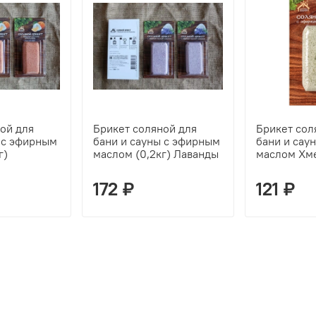
ой для
Брикет соляной для
Брикет сол
 с эфирным
бани и сауны с эфирным
бани и сау
г)
маслом (0,2кг) Лаванды
маслом Хме
172 ₽
121 ₽